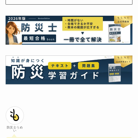
防災士うめ
い