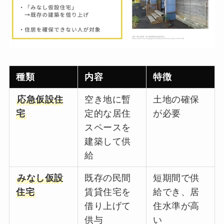
種類
内容
特徴
応急仮設住
空き地に暫
土地の確保
宅
定的な居住
が必要
スペースを
建築して供
給
みなし仮設
既存の民間
短期間で供
住宅
賃貸住宅を
給でき、居
借り上げて
住水準が高
供与
い