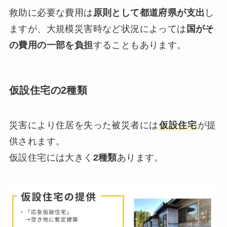
救助に必要な費用は
原則として都道府県が支出
し
ますが、大規模災害時など状況によっては
国がそ
の費用の一部を負担
することもあります。
仮設住宅の2種類
災害により住居を失った被災者には
仮設住宅
が提
供されます。
仮設住宅には大きく
2種類
あります。