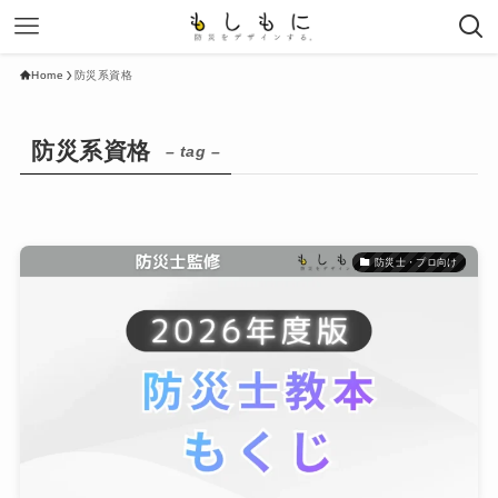
Home
防災系資格
防災系資格
– tag –
防災士・プロ向け