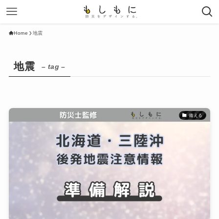
Home
地震
地震
– tag –
備える