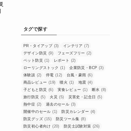
災
】
タグで探す
PR・タイアップ
(3)
インテリア
(7)
デザイン防災
(9)
フェーズフリー
(2)
ペット防災
(1)
レポート
(2)
ローリングストック
(1)
企業防災・BCP
(3)
体験談
(2)
停電
(12)
台風・豪雨
(6)
商品レビュー
(19)
噴火
(1)
地震
(4)
子どもと防災
(6)
実食レビュー
(1)
断水
(8)
旅行防災
(5)
火災
(5)
災害史・記念日
(5)
熱中症
(2)
過去のセール
(3)
開催中のセール
(1)
防災カレンダー
(4)
防災グッズ
(15)
防災ツール集
(8)
防災初心者向け
(20)
防災士試験対策
(26)