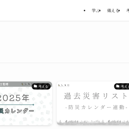
学ぶ
備える
考える
考え