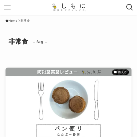
Home
非常食
非常食
– tag –
備える