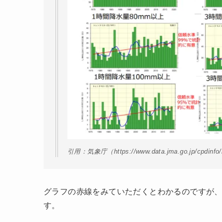
引用：気象庁（https://www.data.jma.go.jp/cpdinfo/ki
グラフの赤線をみていただくとわかるのですが
す。