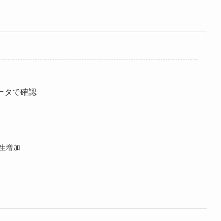
ータで確認
由
生増加