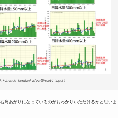
kohendo_kondankai/part6/part6_3.pdf）
、右肩あがりになっているのがおわかりいただけるかと思いま