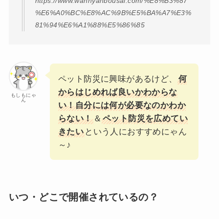
https://www.wannyanbousai.com/%E8%B3%87
%E6%A0%BC%E8%AC%9B%E5%BA%A7%E3%
81%94%E6%A1%88%E5%86%85
ペット防災に興味があるけど、
何
からはじめれば良いかわからな
もしもにゃ
ん
い！自分には何が必要なのかわか
らない！
＆
ペット防災を広めてい
きたい
という人におすすめにゃん
～♪
いつ・どこで開催されているの？