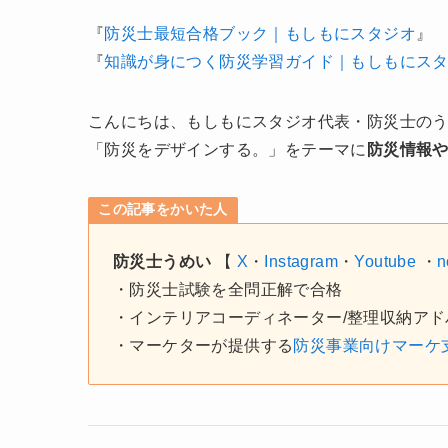
『
防災士最短合格ブック｜もしもにスタジオ
』
『
知識が身につく防災学習ガイド｜もしもにス
こんにちは、もしもにスタジオ代表・防災士の
「防災をデザインする。」をテーマに
防災情報
この記事をかいた人
防災士うめい
【
X
・
Instagram
・
Youtube
・
n
・防災士試験を全問正解で合格
・インテリアコーディネーター/整理収納アド
・マーケターが提供する
防災事業向けマーケ