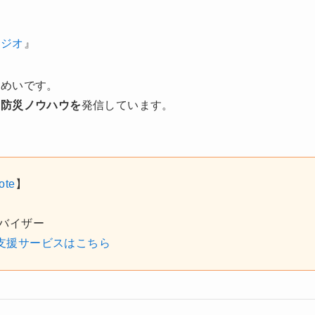
タジオ
』
うめいです。
や防災ノウハウを
発信しています。
ote
】
バイザー
支援サービスはこちら