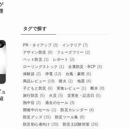
が
理
タグで探す
PR・タイアップ
(3)
インテリア
(7)
る
デザイン防災
(9)
フェーズフリー
(2)
ペット防災
(1)
レポート
(2)
ローリングストック
(1)
企業防災・BCP
(3)
体験談
(2)
停電
(12)
台風・豪雨
(6)
商品レビュー
(19)
噴火
(1)
地震
(4)
子どもと防災
(6)
実食レビュー
(1)
断水
(8)
ビュ
旅行防災
(5)
火災
(5)
災害史・記念日
(5)
紹
熱中症
(2)
過去のセール
(3)
開催中のセール
(1)
防災カレンダー
(4)
防災グッズ
(15)
防災ツール集
(8)
防災初心者向け
(20)
防災士試験対策
(26)