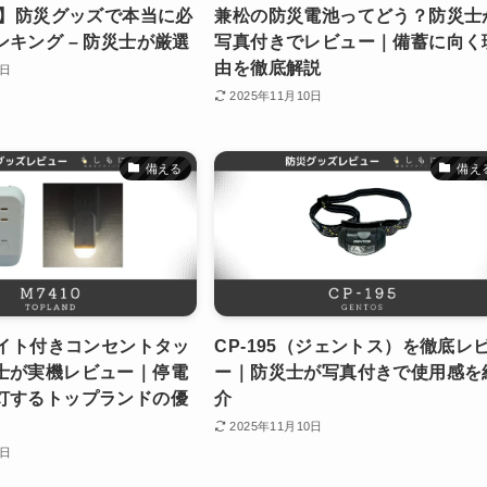
版】防災グッズで本当に必
兼松の防災電池ってどう？防災士
キング – 防災士が厳選
写真付きでレビュー｜備蓄に向く
由を徹底解説
5日
2025年11月10日
備える
備え
ライト付きコンセントタッ
CP-195（ジェントス）を徹底レ
士が実機レビュー｜停電
ー｜防災士が写真付きで使用感を
灯するトップランドの優
介
2025年11月10日
0日