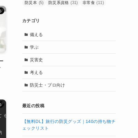
防災本
(5)
防災系資格
(31)
非常食
(11)
る
カテゴリ
備える
学ぶ
災害史
ー
ィ
考える
防災士・プロ向け
る
最近の投稿
【無料DL】旅行の防災グッズ｜140の持ち物チ
ェックリスト