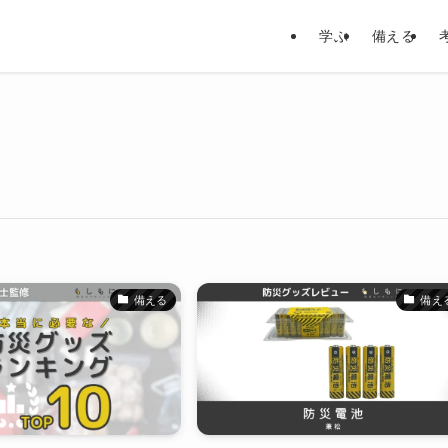
学ぶ
備える
備える
備え