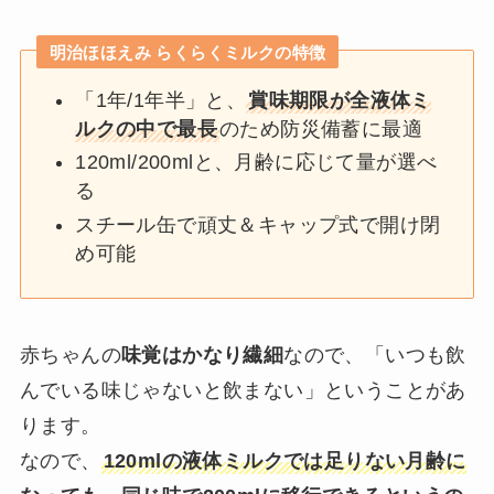
明治ほほえみ らくらくミルクの特徴
「1年/1年半」と、
賞味期限が全液体ミ
ルクの中で最長
のため防災備蓄に最適
120ml/200mlと、月齢に応じて量が選べ
る
スチール缶で頑丈＆キャップ式で開け閉
め可能
赤ちゃんの
味覚はかなり繊細
なので、「いつも飲
んでいる味じゃないと飲まない」ということがあ
ります。
なので、
120mlの液体ミルクでは足りない月齢に