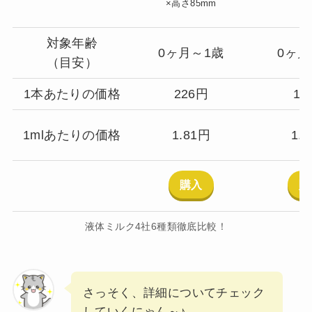
×高さ85mm
対象年齢
0ヶ月～1歳
0ヶ月
（目安）
1本あたりの価格
226円
17
1mlあたりの価格
1.81円
1.
購入
購
液体ミルク4社6種類徹底比較！
さっそく、詳細についてチェック
していくにゃん～♪