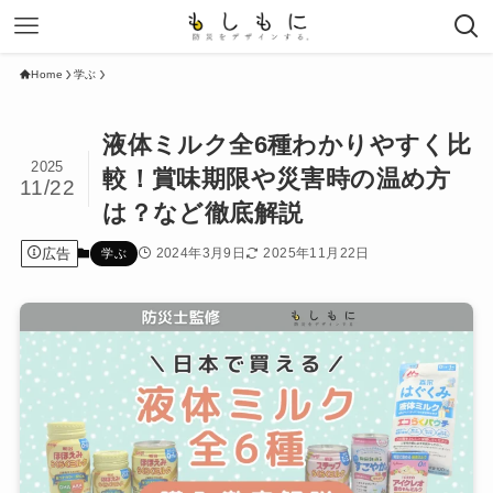
Home
学ぶ
液体ミルク全6種わかりやすく比
2025
較！賞味期限や災害時の温め方
11/22
は？など徹底解説
広告
2024年3月9日
2025年11月22日
学ぶ