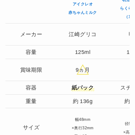
アイクレオ
らくら
赤ちゃんミルク
（12
メーカー
江崎グリコ
明
容量
125ml
12
賞味期限
9ヵ月
1
容器
紙パック
スチ
重量
約 136g
約 1
幅48mm
径52
サイズ
×奥行32mm
×高さ