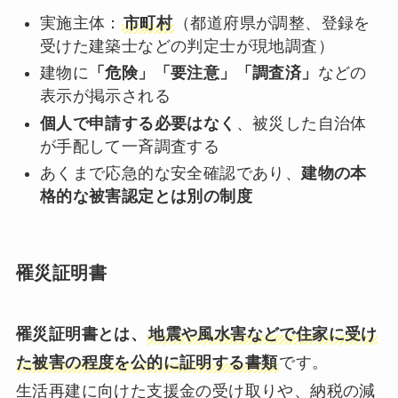
実施主体：
市町村
（都道府県が調整、登録を
受けた建築士などの判定士が現地調査）
建物に
「危険」「要注意」「調査済」
などの
表示が掲示される
個人で申請する必要はなく
、被災した自治体
が手配して一斉調査する
あくまで応急的な安全確認であり、
建物の本
格的な被害認定とは別の制度
罹災証明書
罹災証明書とは、
地震や風水害などで住家に受け
た被害の程度を公的に証明する書類
です。
生活再建に向けた支援金の受け取りや、納税の減