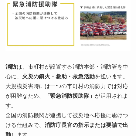
消防
は、市町村が設置する消防本部・消防署を中
心に、
火災の鎮火・救助・救急活動
を担います。
大規模災害時には一つの市町村の消防力では対応
が困難なため、
「緊急消防援助隊」
が活用されま
す。
全国の消防機関が連携して被災地へ応援に駆けつ
ける仕組みで、
消防庁長官の指示または要請で出
動
します。