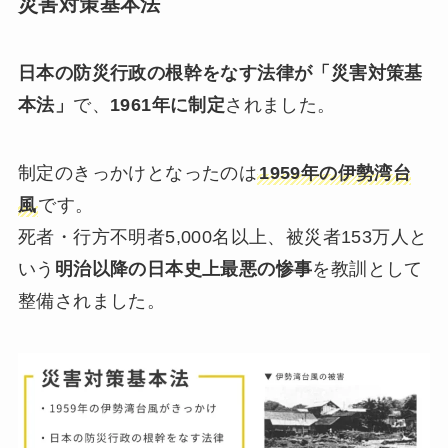
災害対策基本法
日本の防災行政の根幹をなす法律が「災害対策基
本法」
で、
1961年に制定
されました。
制定のきっかけとなったのは
1959年の伊勢湾台
風
です。
死者・行方不明者5,000名以上、被災者153万人と
いう
明治以降の日本史上最悪の惨事
を教訓として
整備されました。